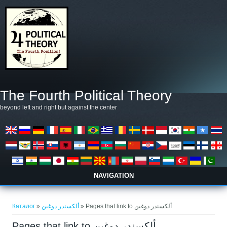
Премини към основното съдържание
The Fourth Political Theory
beyond left and right but against the center
NAVIGATION
Вие сте тук
Каталог
»
ألكسندر دوغين
» Pages that link to ألكسندر دوغين
Pages that link to ألكسندر دوغين