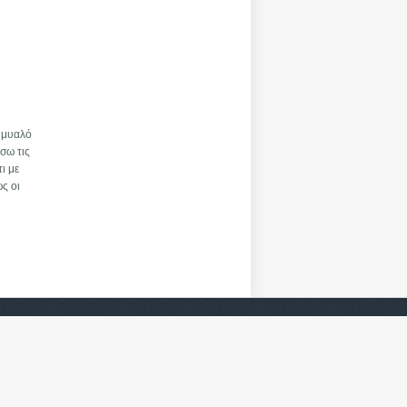
ο μυαλό
σω τις
ι με
ς οι