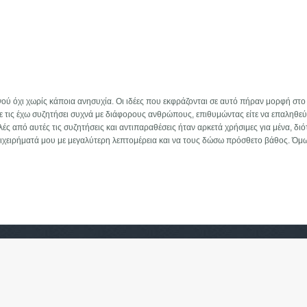
ού όχι χωρίς κάποια ανησυχία. Οι ιδέες που εκφράζονται σε αυτό πήραν μορφή στ
τε τις έχω συζητήσει συχνά με διάφορους ανθρώπους, επιθυμώντας είτε να επαληθεύ
ές από αυτές τις συζητήσεις και αντιπαραθέσεις ήταν αρκετά χρήσιμες για μένα, διότ
επιχειρήματά μου με μεγαλύτερη λεπτομέρεια και να τους δώσω πρόσθετο βάθος. Όμω
 ανθρωπότητα