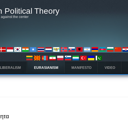
 Political Theory
t against the center
 LIBERALISM
EURASIANISM
MANIFESTO
VIDEO
τητα