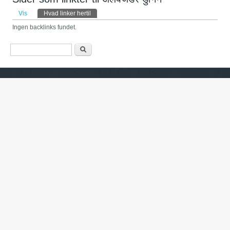
Primære faneblade
Vis
Hvad linker hertil
(aktiv fane)
Ingen backlinks fundet.
Søgefelt
Søg