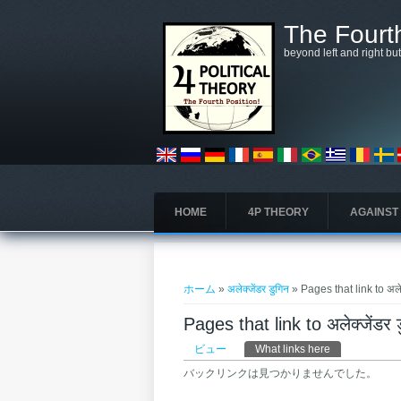
メインコンテンツに移動
The Fourth
beyond left and right bu
HOME
4P THEORY
AGAINST
現在地
ホーム
»
अलेक्जेंडर डुगिन
» Pages that link to अलेक
Pages that link to अलेक्जेंडर 
プライマリータブ
ビュー
What links here
(アクティブな
バックリンクは見つかりませんでした。