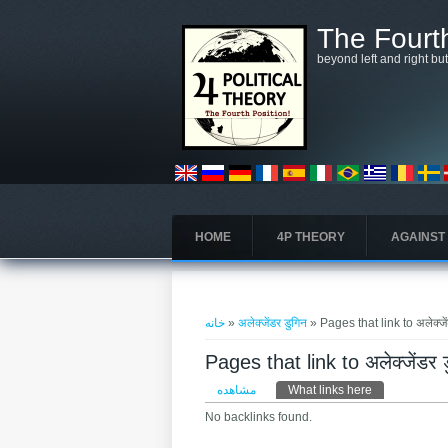
رفتن به محتوای اصلی
The Fourth
beyond left and right bu
HOME
4P THEORY
AGAINST
شما اینجا هستید
خانه
»
अलेक्जेंडर डुगिन
» Pages that link to अलेक्जें
Pages that link to अलेक्जेंडर 
تب‌های اولیه
مشاهده
What links here
(لبه فعال)
No backlinks found.