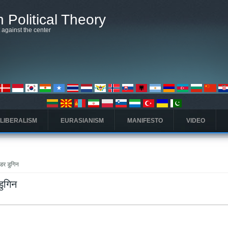
 Political Theory
t against the center
 LIBERALISM
EURASIANISM
MANIFESTO
VIDEO
डर डुगिन
डुगिन