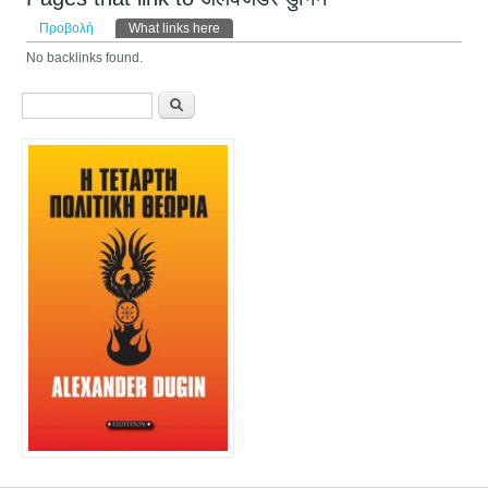
Πρωτεύουσες καρτέλες
Προβολή
What links here
(ενεργή καρτέλα)
No backlinks found.
Φόρμα αναζήτησης
Αναζήτηση