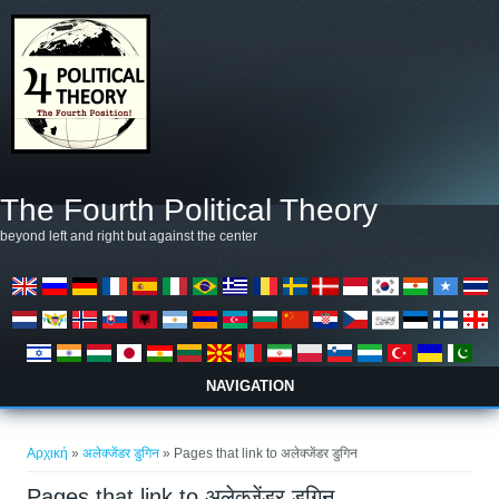
Παράκαμψη προς το κυρίως περιεχόμενο
The Fourth Political Theory
beyond left and right but against the center
NAVIGATION
Είστε εδώ
Αρχική
»
अलेक्जेंडर डुगिन
» Pages that link to अलेक्जेंडर डुगिन
Pages that link to अलेक्जेंडर डुगिन