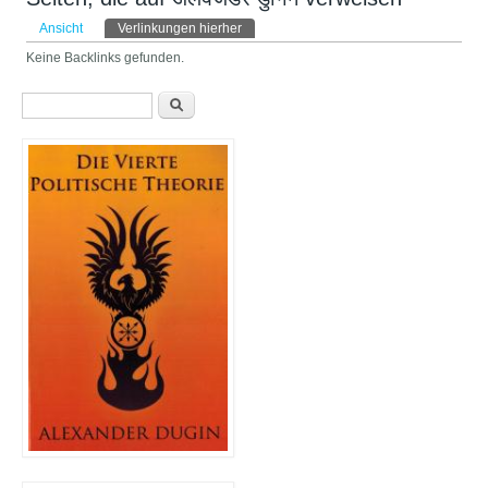
Haupt-Reiter
Ansicht
Verlinkungen hierher
(aktiver Reiter)
Keine Backlinks gefunden.
Suchformular
Suche