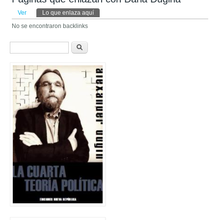
Solapas principales
Ver
Lo que enlaza aquí
(solapa activa)
No se encontraron backlinks
Formulario de búsqueda
Buscar