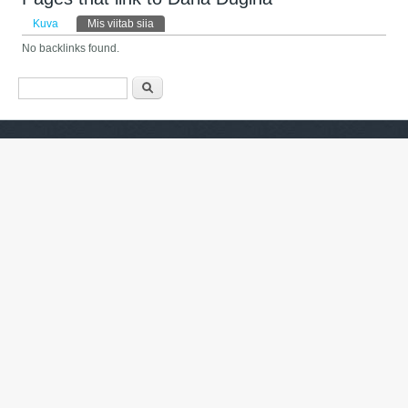
Peasakid
Kuva
Mis viitab siia
(aktiivne sakk)
No backlinks found.
Otsinguvorm
Otsing