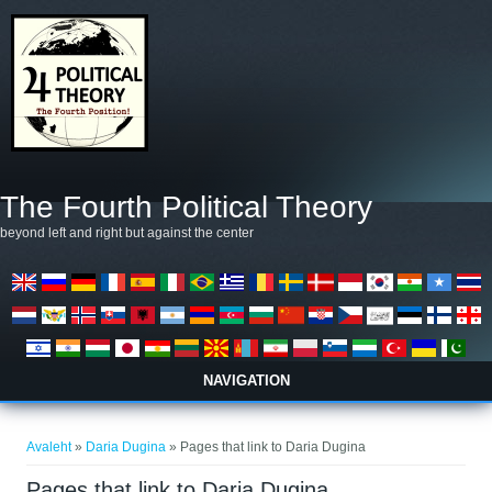
Liigu edasi põhisisu juurde
The Fourth Political Theory
beyond left and right but against the center
NAVIGATION
Sa oled siin
Avaleht
»
Daria Dugina
» Pages that link to Daria Dugina
Pages that link to Daria Dugina