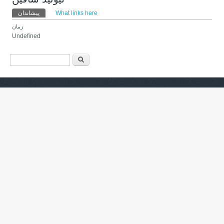
Primary tabs
پیشاندان
(active tab)
What links here
زمان
Undefined
فۆرمی گەڕان
گەڕان