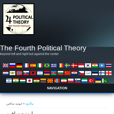
بازبدە بۆ ناوەڕۆکی سەرەکی
The Fourth Political Theory
beyond left and right but against the center
NAVIGATION
تۆ لێرەیت
ماڵەوە
» ليونيد سافين
ليونيد سافين