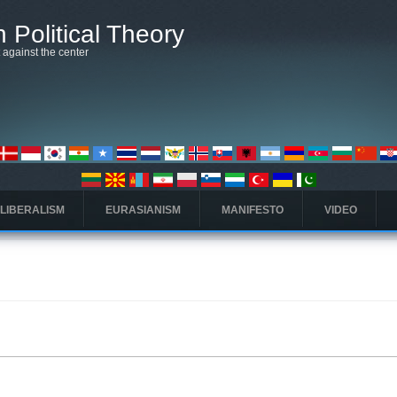
 Political Theory
t against the center
 LIBERALISM
EURASIANISM
MANIFESTO
VIDEO