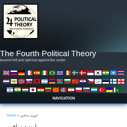
Overslaan en naar de algemene inhoud gaan
The Fourth Political Theory
beyond left and right but against the center
NAVIGATION
U bent hier
Home
» ليونيد سافين
ليونيد سافين