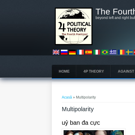
Mergi la conţinutul principal
The Fourth
beyond left and right bu
HOME
4P THEORY
AGAINST
Eşti aici
Acasă
» Multipolarity
Multipolarity
uỷ ban đa cực