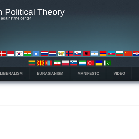
 Political Theory
t against the center
 LIBERALISM
EURASIANISM
MANIFESTO
VIDEO