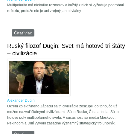
Multipolarita má niekoľko rozmerov a každý z nich si vyžaduje podrobnú
reflexiu, pretože nie je ani zrejmý, ani triviálny.
Čítať viac
o Alexander Dugin: Multipolarita si žiaduje
reškonštrukciu celého systému nášho humanitného
poznania
Ruský filozof Dugin: Svet má hotové tri štáty
– civilizácie
Alexander Dugin
Okrem kolektívneho Západu sa tri civilizácie zoskupili do toho, čo už
možno nazvať štátnymi civilizáciami. Sú to Rusko, Čína a India. Sú to
hotové póly multipolárneho sveta. V súčasnosti sa medzi Moskvou,
Pekingom a Dillí vytvoril zásadne významný strategický trojuholník.