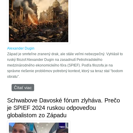
Alexander Dugin
Západ je smrteľne zranený drak, ale stále veľmi nebezpečný. Vyhlásil to
ruský filozof Alexander Dugin na zasadnutí Petrohradského
medzinárodného ekonomického fóra (SPIEF). Podľa filozofa je na
správne riešenie problémov potrebný kontext, ktorý sa teraz stal “bodom
obratu”.
Čítať viac
o Filofof Dugin: Tento rok Západ čaká revolúcia
Schwabove Davoské fórum zlyháva. Prečo
je SPIEF 2024 ruskou odpoveďou
globalistom zo Západu