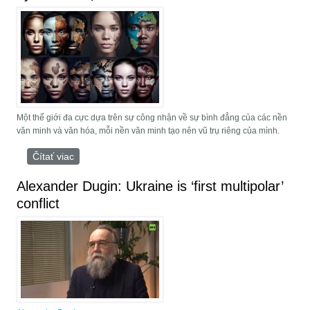
Một thế giới đa cực dựa trên sự công nhận về sự bình đẳng của các nền
văn minh và văn hóa, mỗi nền văn minh tạo nên vũ trụ riêng của mình.
Čítať viac
o uỷ ban đa cực
Alexander Dugin: Ukraine is ‘first multipolar’
conflict