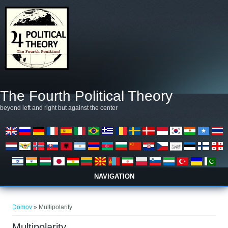
Skočiť na hlavný obsah
The Fourth Political Theory
beyond left and right but against the center
NAVIGATION
Nachádzate sa tu
Domov
» Multipolarity
Multipolarity