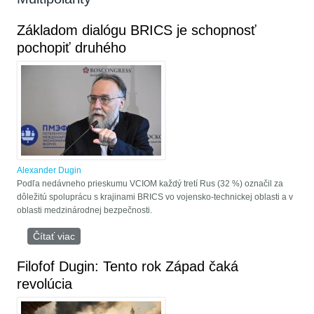
Základom dialógu BRICS je schopnosť
pochopiť druhého
Alexander Dugin
Podľa nedávneho prieskumu VCIOM každý tretí Rus (32 %) označil za
dôležitú spoluprácu s krajinami BRICS vo vojensko-technickej oblasti a v
oblasti medzinárodnej bezpečnosti.
Čítať viac
o Základom dialógu BRICS je schopnosť pochopiť
druhého
Filofof Dugin: Tento rok Západ čaká
revolúcia