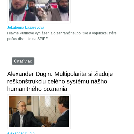
Jekaterina Lazarevová
Hlavné Putinove vyhlásenia o zahraničnej politike a vojenskej sfére
počas diskusie na SPIEF:
Čítať viac
o Schwabove Davoské fórum zlyháva. Prečo je
SPIEF 2024 ruskou odpoveďou globalistom zo
Západu
Alexander Dugin: Multipolarita si žiaduje
reškonštrukciu celého systému nášho
humanitného poznania
Alexander Dugin