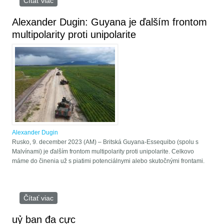
Čítať viac
o Ruský filozof Dugin: Svet má hotové tri štáty –
civilizácie
Alexander Dugin: Guyana je ďalším frontom
multipolarity proti unipolarite
Alexander Dugin
Rusko, 9. december 2023 (AM) – Britská Guyana-Essequibo (spolu s
Malvínami) je ďalším frontom multipolarity proti unipolarite. Celkovo
máme do činenia už s piatimi potenciálnymi alebo skutočnými frontami.
Čítať viac
o Alexander Dugin: Guyana je ďalším frontom
multipolarity proti unipolarite
uỷ ban đa cực