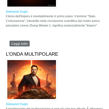
Aleksandr Dugin
Il tema dell'Impero è inevitabilmente in primo piano. Il termine "Stato-
Civilizzazione", introdotto nella circolazione scientifica dal nostro amico
pensatore cinese Zhang Weiwei 1, significa essenzialmente "Impero".
Leggi tutto
su TEMPO DELL’IMPERO: COSA SI NASCONDE
DIETRO IL TERMINE "STATO-CIVILTÀ"
L’ONDA MULTIPOLARE
Aleksandr Dugin
Il monitoraggio del multipolarismo è oggi più che mai attuale. È attraverso