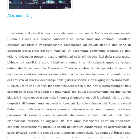
Alexander Dugin
Le forme culturali della vita nazionale variano nei secoli. Ma l’idea di una società
Buona e Giusta si è sempre conservata nei secoli come una costante. Carattere
culturale dei russi è tradizionalmente l’aspirazione ad elevati ideali e una sorta di
disprezzo per la sfera dei beni materiali. Un accentuato sentimento idealista ed una
visione universale possono essere individuati nelle più diverse fasi della storia russa.
L’ideale del sacrificio è stato inizialmente inteso in termini cristiani, quale particolare
debito dei Russi verso la Tradizione Cristiana affidatagli. Nel periodo Sovietico il
medesimo idealismo russo venne inteso in senso secolarizzato, in quanto etica
dell’eroismo al servizio dei principi della giustizia sociale e dell’uguaglianza universale.
E’ tipico il fatto che i conflitti fondamentali della storia russa non si siano sviluppati fra i
sostenitori di sistemi idealisti e i pragmatici, ma quasi esclusivamente fra due campi
idealisti, in vario modo e con varia intensità difensori di modelli idealistici, talora perfino
utopistici, differentemente espressi e formulati. Lo stile culturale dei Russi attraversi
l’intero corso della loro storia è caratterizzato da un ripensamento dinamico in chiave
nazionale di elementi presi a prestito da diversi contesti culturali, dalla loro
elaborazione creativa ed originale, dal loro abile inserimento entro un particolare
contesto specificamente russo. La libertà nel creativo adattamento ed assimilazione di
scale di valori, dottrine e simboli presi a prestito altrove rivela l’apertura dei Russi verso