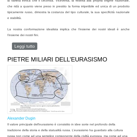
la varietà etnica che li circonda. Viceversa, la fedeltà alla propria origine nazionale,
che ridà a quanto viene preso in prestito la forma irripetibile ed unica di un prodotto
tipicamente russo, dimostra la costanza del tipo culturale, la sua specificità nazionale
e stabilità.
La nostra conformazione idealista implica che l’insieme dei nostri ideali è anche
l’insieme dei nostri fini.
Leggi tutto
su Programma del Movimento Politico-sociale
EURASIA
PIETRE MILIARI DELL’EURASISMO
Alexander Dugin
Il valore principale dell’eurasismo è consistito in idee sorte nel profondo della
tradizione della storia e della statualità russa. L’eurasismo ha guardato alla cultura
russa non come ad una semplice componente della civiltà europea, ma come ad una