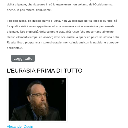
civiltà originale, che riassume in sé le esperienze non soltanto dell’Occidente ma
anche, in pari misura, dell’Oriente.
Il popolo russo, da questo punto di vista, non va collocato né fra i popoli europei né
fra quelli asiatici; esso appartiene ad una comunità etnica eurasiatica pienamente
originale. Tale originalità della cultura e statualità russe (che presentano al tempo
stesso elementi europei ed asiatici) definisce anche lo specifico percorso storico della
Russia, il suo programma nazional-statale, non coincidenti con la tradizione europeo-
occidentale.
Leggi tutto
su PIETRE MILIARI DELL’EURASISMO
L’EURASIA PRIMA DI TUTTO
Alexander Dugin