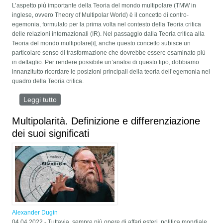
L’aspetto più importante della Teoria del mondo multipolare (TMW in
inglese, ovvero Theory of Multipolar World) è il concetto di contro-
egemonia, formulato per la prima volta nel contesto della Teoria critica
delle relazioni internazionali (IR). Nel passaggio dalla Teoria critica alla
Teoria del mondo multipolare[i], anche questo concetto subisce un
particolare senso di trasformazione che dovrebbe essere esaminato più
in dettaglio. Per rendere possibile un’analisi di questo tipo, dobbiamo
innanzitutto ricordare le posizioni principali della teoria dell’egemonia nel
quadro della Teoria critica.
Leggi tutto
su La contro-egemonia nella teoria del mondo
multipolare
Multipolarità. Definizione e differenziazione
dei suoi significati
Alexander Dugin
04.04.2022 - Tuttavia, sempre più opere di affari esteri, politica mondiale,