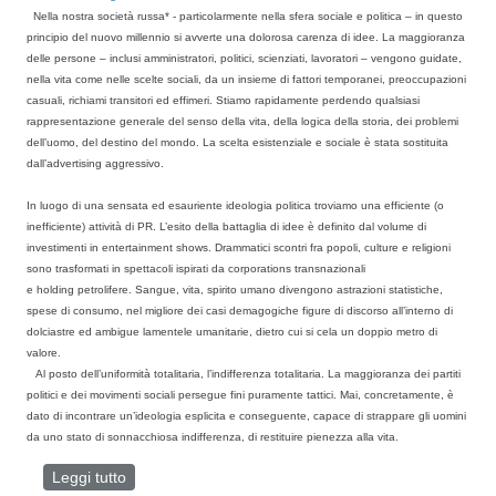
Nella nostra società russa* - particolarmente nella sfera sociale e politica – in questo
principio del nuovo millennio si avverte una dolorosa carenza di idee. La maggioranza
delle persone – inclusi amministratori, politici, scienziati, lavoratori – vengono guidate,
nella vita come nelle scelte sociali, da un insieme di fattori temporanei, preoccupazioni
casuali, richiami transitori ed effimeri. Stiamo rapidamente perdendo qualsiasi
rappresentazione generale del senso della vita, della logica della storia, dei problemi
dell’uomo, del destino del mondo. La scelta esistenziale e sociale è stata sostituita
dall’
advertising
aggressivo.
In luogo di una sensata ed esauriente ideologia politica troviamo una efficiente (o
inefficiente) attività di PR. L’esito della battaglia di idee è definito dal volume di
investimenti in
entertainment shows
. Drammatici scontri fra popoli, culture e religioni
sono trasformati in spettacoli ispirati da
corporations
transnazionali
e
holding
petrolifere. Sangue, vita, spirito umano divengono astrazioni statistiche,
spese di consumo, nel migliore dei casi demagogiche figure di discorso all’interno di
dolciastre ed ambigue lamentele umanitarie, dietro cui si cela un doppio metro di
valore.
Al posto dell’uniformità totalitaria, l’indifferenza totalitaria. La maggioranza dei partiti
politici e dei movimenti sociali persegue fini puramente tattici. Mai, concretamente, è
dato di incontrare un’ideologia esplicita e conseguente, capace di strappare gli uomini
da uno stato di sonnacchiosa indifferenza, di restituire pienezza alla vita.
Leggi tutto
su L’EURASIA PRIMA DI TUTTO