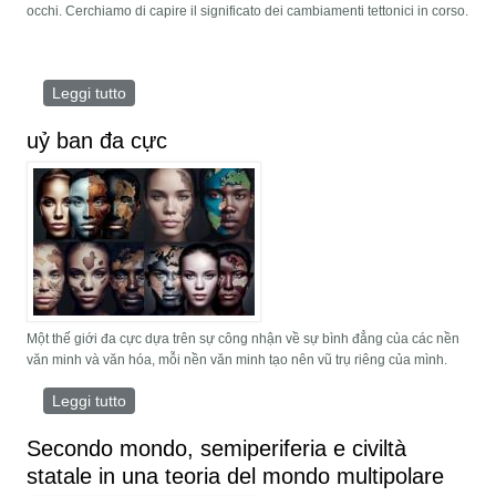
occhi. Cerchiamo di capire il significato dei cambiamenti tettonici in corso.
Leggi tutto
su Un mondo eptapolare
uỷ ban đa cực
Một thế giới đa cực dựa trên sự công nhận về sự bình đẳng của các nền
văn minh và văn hóa, mỗi nền văn minh tạo nên vũ trụ riêng của mình.
Leggi tutto
su uỷ ban đa cực
Secondo mondo, semiperiferia e civiltà
statale in una teoria del mondo multipolare