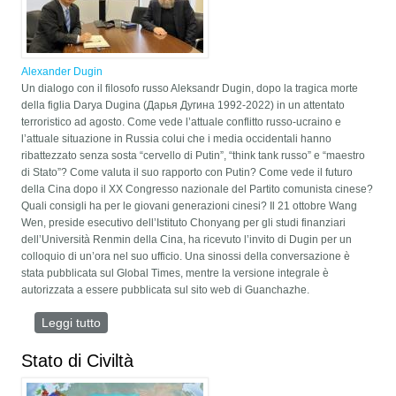
Alexander Dugin
Un dialogo con il filosofo russo Aleksandr Dugin, dopo la tragica morte
della figlia Darya Dugina (Дарья Дугина 1992-2022) in un attentato
terroristico ad agosto. Come vede l’attuale conflitto russo-ucraino e
l’attuale situazione in Russia colui che i media occidentali hanno
ribattezzato senza sosta “cervello di Putin”, “think tank russo” e “maestro
di Stato”? Come valuta il suo rapporto con Putin? Come vede il futuro
della Cina dopo il XX Congresso nazionale del Partito comunista cinese?
Quali consigli ha per le giovani generazioni cinesi? Il 21 ottobre Wang
Wen, preside esecutivo dell’Istituto Chonyang per gli studi finanziari
dell’Università Renmin della Cina, ha ricevuto l’invito di Dugin per un
colloquio di un’ora nel suo ufficio. Una sinossi della conversazione è
stata pubblicata sul Global Times, mentre la versione integrale è
autorizzata a essere pubblicata sul sito web di Guanchazhe.
Leggi tutto
su Wang Wen in dialogo con Dugin: se la Russia
cerca di risolvere i problemi, dovrebbe prendere la
Cina come esempio da studiare
Stato di Civiltà