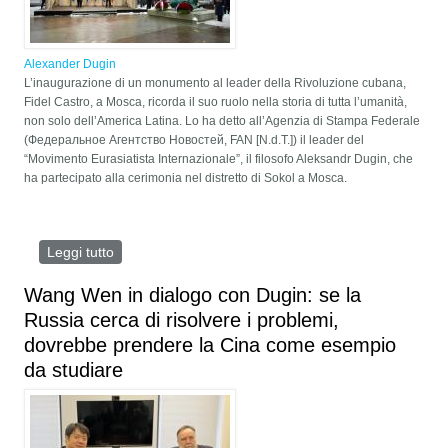
Alexander Dugin
L’inaugurazione di un monumento al leader della Rivoluzione cubana,
Fidel Castro, a Mosca, ricorda il suo ruolo nella storia di tutta l’umanità,
non solo dell’America Latina. Lo ha detto all’Agenzia di Stampa Federale
(Федеральное Агентство Новостей, FAN [N.d.T.]) il leader del
“Movimento Eurasiatista Internazionale”, il filosofo Aleksandr Dugin, che
ha partecipato alla cerimonia nel distretto di Sokol a Mosca.
Leggi tutto
su Aleksandr Dugin: Castro come geopolitico,
difensore dell’identità e combattente contro
l’egemonia statunitense
Wang Wen in dialogo con Dugin: se la
Russia cerca di risolvere i problemi,
dovrebbe prendere la Cina come esempio
da studiare