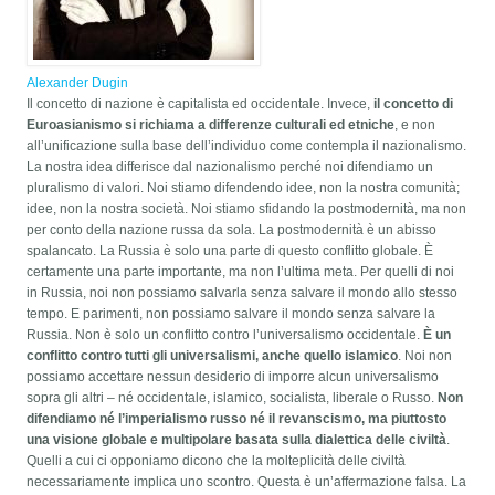
Alexander Dugin
Il concetto di nazione è capitalista ed occidentale. Invece,
il concetto di
Euroasianismo si richiama a differenze culturali ed etniche
, e non
all’unificazione sulla base dell’individuo come contempla il nazionalismo.
La nostra idea differisce dal nazionalismo perché noi difendiamo un
pluralismo di valori. Noi stiamo difendendo idee, non la nostra comunità;
idee, non la nostra società. Noi stiamo sfidando la postmodernità, ma non
per conto della nazione russa da sola. La postmodernità è un abisso
spalancato. La Russia è solo una parte di questo conflitto globale. È
certamente una parte importante, ma non l’ultima meta. Per quelli di noi
in Russia, noi non possiamo salvarla senza salvare il mondo allo stesso
tempo. E parimenti, non possiamo salvare il mondo senza salvare la
Russia. Non è solo un conflitto contro l’universalismo occidentale.
È un
conflitto contro tutti gli universalismi, anche quello islamico
. Noi non
possiamo accettare nessun desiderio di imporre alcun universalismo
sopra gli altri – né occidentale, islamico, socialista, liberale o Russo.
Non
difendiamo né l’imperialismo russo né il revanscismo, ma piuttosto
una visione globale e multipolare basata sulla dialettica delle civiltà
.
Quelli a cui ci opponiamo dicono che la molteplicità delle civiltà
necessariamente implica uno scontro. Questa è un’affermazione falsa. La