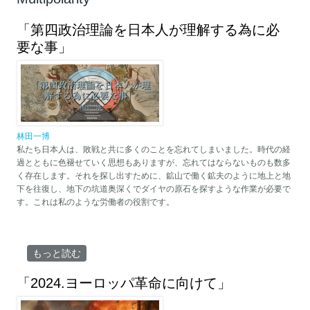
「第四政治理論を日本人が理解する為に必
要な事」
林田一博
私たち日本人は、敗戦と共に多くのことを忘れてしまいました。時代の経
過とともに色褪せていく思想もありますが、忘れてはならないものも数多
く存在します。それを探し出すために、鉱山で働く鉱夫のように地上と地
下を往復し、地下の坑道奥深くでダイヤの原石を探すような作業が必要で
す。これは私のような労働者の役割です。
「第四政治理論を日本人が理解する為に必要な事」 について
もっと読む
「2024.ヨーロッパ革命に向けて」