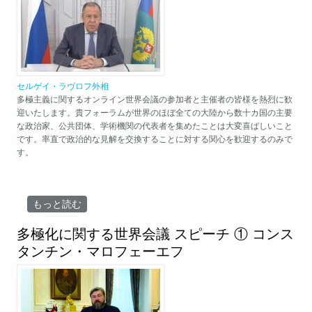
セルゲイ・ラヴロフ外相
多極主義に関するオンライン世界会議の参加者と主催者の皆様を熱烈に歓
迎いたします。貴フォーラムが世界のほぼ全ての大陸から数十カ国の主要
な政治家、公共団体、学術機関の代表者を集めたことは大変喜ばしいこと
です。率直で政治的な見解を交換することに対する関心を歓迎するのみで
す。
多極化に関する世界会議 スピーチ ① セルゲイ・ラヴロフ外相
もっと読む
参加者と主催者へのビデオメッセージ。（モスクワ、2023年4
月29日） について
多極化に関する世界会議 スピーチ ① コンス
タンチン・マロフェーエフ