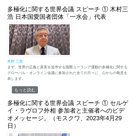
て
多極化に関する世界会議 スピーチ ① 木村三
浩 日本国愛国者団体「一水会」代表
木村 三浩
まず、世界の正義と真実を追求する国際ユーラシア運動の多極化に関する
グローバル・オンライン会議に参加された全ての方々に、心からの敬意を
表します。
多極化に関する世界会議 スピーチ ① 木村三浩 日本国愛国者団
もっと読む
体「一水会」代表 について
多極化に関する世界会議 スピーチ ① セルゲ
イ・ラヴロフ外相 参加者と主催者へのビデ
オメッセージ。（モスクワ、2023年4月29
日）