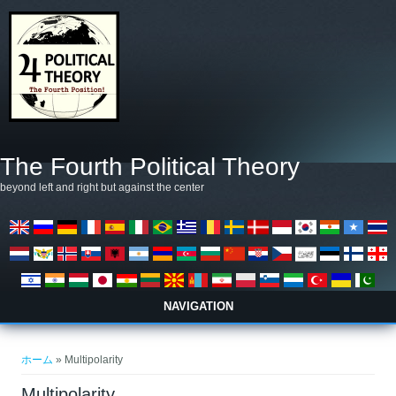
メインコンテンツに移動
The Fourth Political Theory
beyond left and right but against the center
NAVIGATION
現在地
ホーム
» Multipolarity
Multipolarity