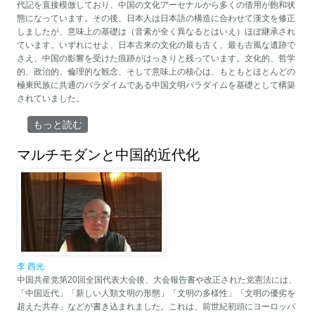
代記を直接模倣しており、中国の文化アーセナルから多くの借用が飽和状
態になっています。その後、日本人は日本語の構造に合わせて漢文を修正
しましたが、意味上の基礎は（音素が全く異なるとはいえ）ほぼ継承され
ています。いずれにせよ、日本古来の文化の最も古く、最も古風な遺跡で
さえ、中国の影響を受けた痕跡がはっきりと残っています。文化的、哲学
的、政治的、倫理的な観念、そして意味上の核心は、もともとほとんどの
極東民族に共通のパラダイムである中国文明パラダイムを基礎として構築
されていました。
「ヌーマキア」日本のロゴス：矢の不可逆性 | 2 について
もっと読む
マルチモダンと中国的近代化
李 西光
中国共産党第20回全国代表大会後、大会報告書や改正された党憲法には、
「中国近代」「新しい人類文明の形態」「文明の多様性」「文明の優劣を
超えた共存」などが書き込まれました。これは、前世紀初頭にヨーロッパ