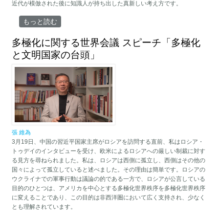
近代が模倣された後に知識人が持ち出した真新しい考え方です。
マルチモダンと中国的近代化 について
もっと読む
多極化に関する世界会議 スピーチ「多極化
と文明国家の台頭」
張 維為
3月19日、中国の習近平国家主席がロシアを訪問する直前、私はロシア・
トゥデイのインタビューを受け、欧米によるロシアへの厳しい制裁に対す
る見方を尋ねられました。私は、ロシアは西側に孤立し、西側はその他の
国々によって孤立していると述べました。その理由は簡単です。ロシアの
ウクライナでの軍事行動は議論の的である一方で、ロシアが公言している
目的のひとつは、アメリカを中心とする多極化世界秩序を多極化世界秩序
に変えることであり、この目的は非西洋圏において広く支持され、少なく
とも理解されています。