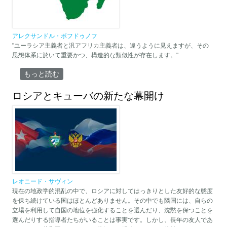
アレクサンドル・ボフドゥノフ
"ユーラシア主義者と汎アフリカ主義者は、違うように見えますが、その
思想体系に於いて重要かつ、構造的な類似性が存在します。"
「ユーラシア主義と汎アフリカ主義：文明の挑戦と対応の共通
もっと読む
性」 について
ロシアとキューバの新たな幕開け
レオニード・サヴィン
現在の地政学的混乱の中で、ロシアに対してはっきりとした友好的な態度
を保ち続けている国はほとんどありません。その中でも隣国には、自らの
立場を利用して自国の地位を強化することを選んだり、沈黙を保つことを
選んだりする指導者たちがいることは事実です。しかし、長年の友人であ