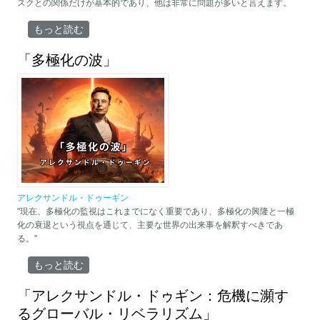
スクとの関係だけが基本的であり、他は非常に問題が多いと言えます。
「南コーカサスの地政学について」 について
もっと読む
「多極化の波」
アレクサンドル・ドゥーギン
"現在、多極化の監視はこれまでになく重要であり、多極化の興隆と一極
化の衰退という視点を通じて、主要な世界の出来事を解釈すべきであ
る。"
「多極化の波」 について
もっと読む
「アレクサンドル・ドゥギン：危機に瀕す
るグローバル・リベラリズム」