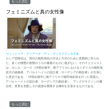
多極化委員会 について
もっと読む
フェミニズムと真の女性像
ヴィットリア・アリアータ・ディ・ヴィラフランカ王女
ロシア恐怖症は、現代の植民地化の方法と方式のために意図的に作られ
た、多くの憎悪の形態のうちの最新のものに過ぎない。そのマニフェスト
は、セシル・ローズ（19世紀後半、南アフリカにおけるイギリスの植民地
拡大の組織者、アパルトヘイトの設計者、ローデシアの創設者）が主張し
た意志である。- 19世紀後半に南アフリカで植民地拡張を行った英国人、
アパルトヘイトの設計者、ローデシアの創設者）、アングロサクソンの優
位性、世界を支配しその資源を開発する権利を主張するものである。
フェミニズムと真の女性像 について
もっと読む