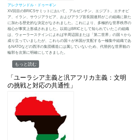
アレクサンドル・ドゥーギン
XV回目のBRICSサミットにおいて、アルゼンチン、エジプト、エチオピ
ア、イラン、サウジアラビア、およびアラブ首長国連邦がこの組織に新た
に加わる歴史的な決定がなされました。これにより、多極的な世界秩序の
核心が事実上形成されました。以前はBRICとして知られていたこの組織
は、ウォーラーステインによれば半周辺国または「第二世界」の国々から
成り立っていましたが、これらの国々が米国が支配する一極集中組織であ
るNATOなどの西洋の集団構造には属していないため、代替的な世界観の
輪郭を次第に明確にしてきました。
「多極世界の終末論」 について
もっと読む
「ユーラシア主義と汎アフリカ主義：文明
の挑戦と対応の共通性」