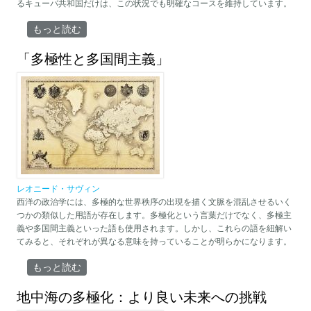
るキューバ共和国だけは、この状況でも明確なコースを維持しています。
ロシアとキューバの新たな幕開け について
もっと読む
「多極性と多国間主義」
レオニード・サヴィン
西洋の政治学には、多極的な世界秩序の出現を描く文脈を混乱させるいく
つかの類似した用語が存在します。多極化という言葉だけでなく、多極主
義や多国間主義といった語も使用されます。しかし、これらの語を紐解い
てみると、それぞれが異なる意味を持っていることが明らかになります。
「多極性と多国間主義」 について
もっと読む
地中海の多極化：より良い未来への挑戦