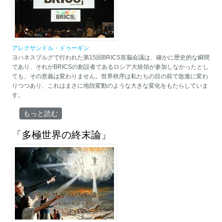
アレクサンドル・ドゥーギン
ヨハネスブルグで行われた第15回BRICS首脳会議は、確かに歴史的な瞬間
であり、それがBRICSの創設者であるロシア大統領が参加しなかったとし
ても、その意義は変わりません。世界秩序は私たちの目の前で急激に変わ
りつつあり、これはまさに地殻変動のような大きな変化をもたらしていま
す。
「ヘプタポーラーの世界」 について
もっと読む
「多極世界の終末論」