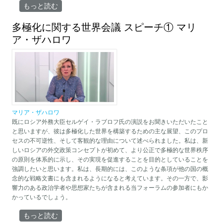
多極化に関する世界会議 スピーチ「多極化と文明国家の台頭」
もっと読む
について
多極化に関する世界会議 スピーチ① マリ
ア・ザハロワ
マリア・ザハロワ
既にロシア外務大臣セルゲイ・ラブロフ氏の演説をお聞きいただいたこと
と思いますが、彼は多極化した世界を構築するための主な展望、このプロ
セスの不可逆性、そして客観的な理由について述べられました。私は、新
しいロシアの外交政策コンセプトが初めて、より公正で多極的な世界秩序
の原則を体系的に示し、その実現を促進することを目的としていることを
強調したいと思います。私は、長期的には、このような条項が他の国の概
念的な戦略文書にも含まれるようになると考えています。その一方で、影
響力のある政治学者や思想家たちが含まれる当フォーラムの参加者にもか
かっているでしょう。
多極化に関する世界会議 スピーチ① マリア・ザハロワ につい
もっと読む