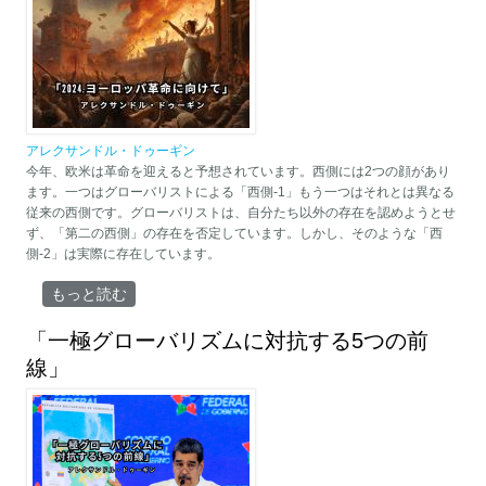
アレクサンドル・ドゥーギン
今年、欧米は革命を迎えると予想されています。西側には2つの顔があり
ます。一つはグローバリストによる「西側-1」もう一つはそれとは異なる
従来の西側です。グローバリストは、自分たち以外の存在を認めようとせ
ず、「第二の西側」の存在を否定しています。しかし、そのような「西
側-2」は実際に存在しています。
「2024.ヨーロッパ革命に向けて」 について
もっと読む
「一極グローバリズムに対抗する5つの前
線」