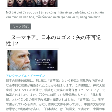
Một thế giới đa cực dựa trên sự công nhận về sự bình đẳng của các nền
văn minh và văn hóa, mỗi nền văn minh tạo nên vũ trụ riêng của mình.
uỷ ban đa cực について
もっと読む
「ヌーマキア」日本のロゴス：矢の不可逆
性 | 2
アレクサンドル・ドゥーギン
日本の歴史的伝統は、8世紀に『古事記』という神話と宗教的な内容を含
む基本的な成書が編纂されたことから始まります。この書物は、神武天皇
皇后（661-721）の宮廷で、学識ある貴族の大野保麿（？ -723）によって
編纂されました。また、720年には同じく大野保麿のもとで、『日本書
紀』という2つ目の基本的な成書も編纂されました。『古事記』は、漢字
で書かれているものの、かなり古風な文体を保っており、中国の文献や宗
教思想との類似性が高い。「日本書紀』は「純漢文」で書かれ、中国の年