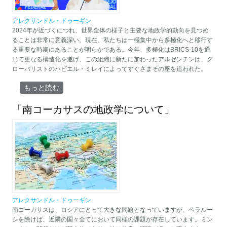
アレクサンドル・ドゥーギン
2024年が近づくにつれ、世界全体の様子と主要な地政学的動向を見つめ
ることは非常に意義深い。現在、私たちは一極集中から多極化へと移行す
る重要な時期にあることが明らかである。今年、多極化はBRICS-10を通
じて更なる構造化を遂げ、この組織に新たに加わったアルゼンチンは、グ
ローバリストのハビエル・ミレイによってすぐさまその座を追われた。
「一極グローバリズムに対抗する5つの前線」 について
もっと読む
「南コーカサスの地政学について」
アレクサンドル・ドゥーギン
南コーカサスは、ロシアにとって大きな問題となっていますが、ベラルー
シを除けば、近隣の国々全てにおいて同様の課題が存在しています。ミン