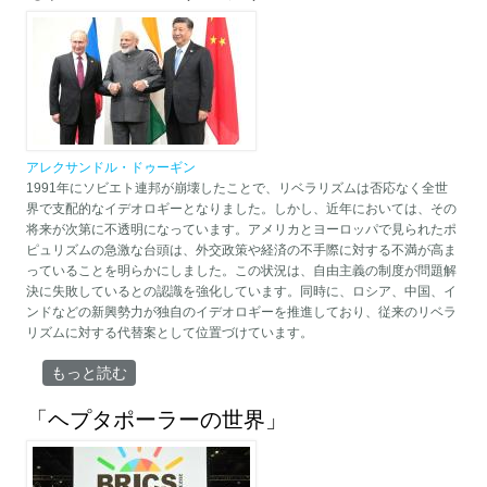
アレクサンドル・ドゥーギン
1991年にソビエト連邦が崩壊したことで、リベラリズムは否応なく全世
界で支配的なイデオロギーとなりました。しかし、近年においては、その
将来が次第に不透明になっています。アメリカとヨーロッパで見られたポ
ピュリズムの急激な台頭は、外交政策や経済の不手際に対する不満が高ま
っていることを明らかにしました。この状況は、自由主義の制度が問題解
決に失敗しているとの認識を強化しています。同時に、ロシア、中国、イ
ンドなどの新興勢力が独自のイデオロギーを推進しており、従来のリベラ
リズムに対する代替案として位置づけています。
「アレクサンドル・ドゥギン：危機に瀕するグローバル・リベ
もっと読む
ラリズム」 について
「ヘプタポーラーの世界」