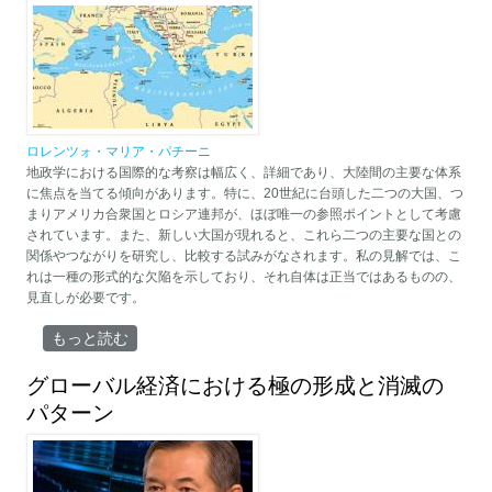
ロレンツォ・マリア・パチーニ
地政学における国際的な考察は幅広く、詳細であり、大陸間の主要な体系
に焦点を当てる傾向があります。特に、20世紀に台頭した二つの大国、つ
まりアメリカ合衆国とロシア連邦が、ほぼ唯一の参照ポイントとして考慮
されています。また、新しい大国が現れると、これら二つの主要な国との
関係やつながりを研究し、比較する試みがなされます。私の見解では、こ
れは一種の形式的な欠陥を示しており、それ自体は正当ではあるものの、
見直しが必要です。
地中海の多極化：より良い未来への挑戦 について
もっと読む
グローバル経済における極の形成と消滅の
パターン