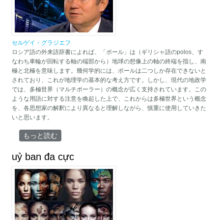
セルゲイ・グラジエフ
ロシア語の外来語辞書によれば、「ポール」は（ギリシャ語のpolos、す
なわち車輪が回転する軸の端部から）地球の想像上の軸の終端を指し、南
極と北極を意味します。幾何学的には、ポールは二つしか存在できないと
されており、これが地理学の基本的な考え方です。しかし、現代の地政学
では、多極世界（マルチポーラー）の概念が広く支持されています。この
ような用語に対する注意を喚起した上で、これからは多極世界という概念
を、各思想家の解釈により異なると理解しながら、慎重に使用していきた
いと思います。
グローバル経済における極の形成と消滅のパターン について
もっと読む
uỷ ban đa cực