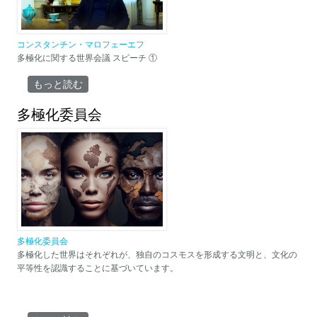
コンスタンチン・マロフェーエフ
多極化に関する世界会議 スピーチ ①
多極化に関する世界会議 スピーチ ① コンスタンチン・マロフ
もっと読む
ェーエフ について
多極化委員会
多極化委員会
多極化した世界はそれぞれが、独自のコスモスを形成する文明と、文化の
平等性を認識することに基づいています。