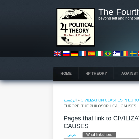
تجاوز إلى المحتوى الرئيسي
The Fourth
beyond left and right bu
HOME
4P THEORY
AGAINST
أنت هنا
الرئيسية
»
CIVILIZATION CLASHES IN EUR
EUROPE: THE PHILOSOPHICAL CAUSES
Pages that link to CIVI
CAUSES
التبويبات الأساسية
عرض
What links here