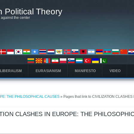
 Political Theory
t against the center
 LIBERALISM
EURASIANISM
MANIFESTO
VIDEO
OPE: THE PHILOSOPHICAL CAUSES
» Pages that link to CIVILIZATION CLASHES 
LIZATION CLASHES IN EUROPE: THE PHILOSOPHI
(علامة التبويب النشطة)