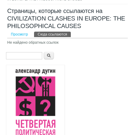
Страницы, которые ссылаются на
CIVILIZATION CLASHES IN EUROPE: THE
PHILOSOPHICAL CAUSES
Главные вкладки
Просмотр
Сюда ссылаются
(активная вкладка)
Не найдено обратных ссылок
Форма поиска
Поиск