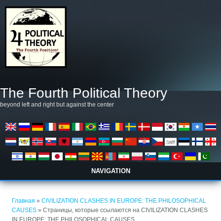
Перейти к основному содержанию
The Fourth Political Theory
beyond left and right but against the center
NAVIGATION
Вы здесь
Главная
»
CIVILIZATION CLASHES IN EUROPE: THE PHILOSOPHICAL
CAUSES
» Страницы, которые ссылаются на CIVILIZATION CLASHES
IN EUROPE: THE PHILOSOPHICAL CAUSES