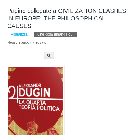
Pagine collegate a CIVILIZATION CLASHES
IN EUROPE: THE PHILOSOPHICAL
CAUSES
Schede primarie
Visualizza
Che cosa rimanda qui
(scheda attiva)
Nessun backlink trovato.
Form di ricerca
Cerca