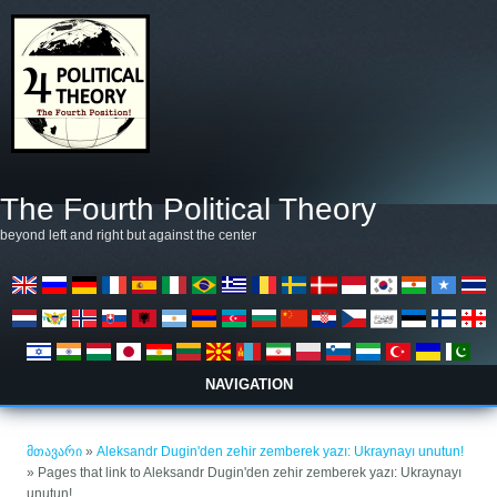
Skip to main content
The Fourth Political Theory
beyond left and right but against the center
NAVIGATION
თქვენ აქ ხართ
მთავარი
»
Aleksandr Dugin'den zehir zemberek yazı: Ukraynayı unutun!
» Pages that link to Aleksandr Dugin'den zehir zemberek yazı: Ukraynayı
unutun!