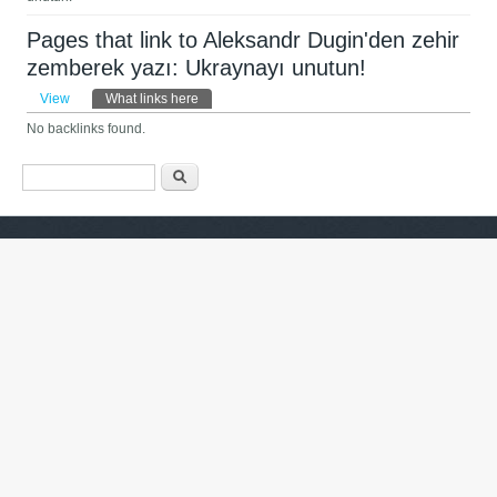
Pages that link to Aleksandr Dugin'den zehir
zemberek yazı: Ukraynayı unutun!
Primary tabs
View
What links here
(active tab)
No backlinks found.
Search form
ძიება