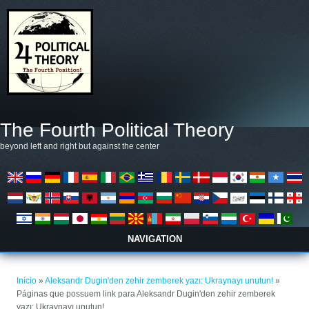
Pular para o conteúdo principal
The Fourth Political Theory
beyond left and right but against the center
NAVIGATION
Você está aqui
Início
»
Aleksandr Dugin'den zehir zemberek yazı: Ukraynayı unutun!
»
Páginas que possuem link para Aleksandr Dugin'den zehir zemberek
yazı: Ukraynayı unutun!