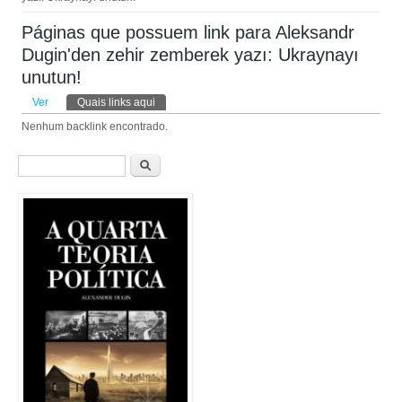
Páginas que possuem link para Aleksandr
Dugin'den zehir zemberek yazı: Ukraynayı
unutun!
Abas primárias
Ver
Quais links aqui
(aba ativa)
Nenhum backlink encontrado.
Formulário de busca
Buscar