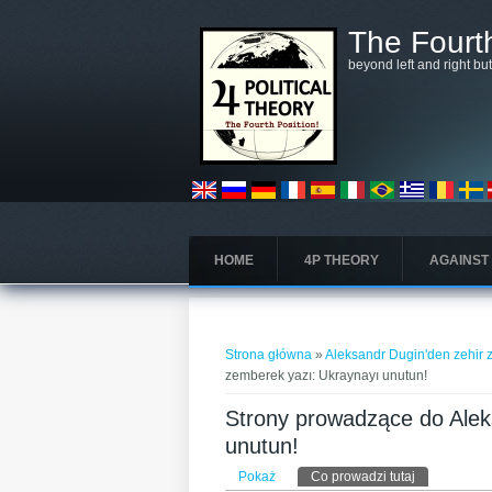
Przejdź do treści
The Fourth
beyond left and right bu
HOME
4P THEORY
AGAINST
Jesteś tutaj
Strona główna
»
Aleksandr Dugin'den zehir 
zemberek yazı: Ukraynayı unutun!
Strony prowadzące do Alek
unutun!
Karty podstawowe
Pokaż
Co prowadzi tutaj
(aktywna kar