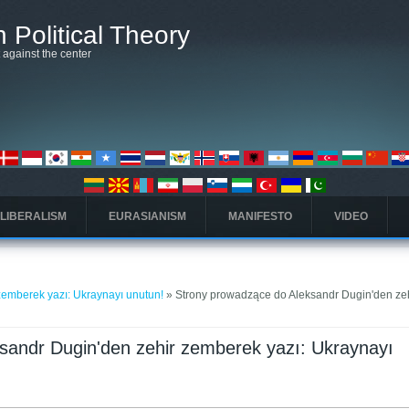
 Political Theory
t against the center
 LIBERALISM
EURASIANISM
MANIFESTO
VIDEO
zemberek yazı: Ukraynayı unutun!
» Strony prowadzące do Aleksandr Dugin'den ze
sandr Dugin'den zehir zemberek yazı: Ukraynayı
ta)