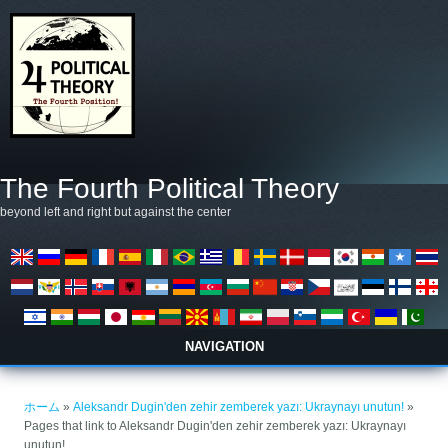
メインコンテンツに移動
The Fourth Political Theory
beyond left and right but against the center
NAVIGATION
現在地
ホーム
»
Aleksandr Dugin'den zehir zemberek yazı: Ukraynayı unutun!
»
Pages that link to Aleksandr Dugin'den zehir zemberek yazı: Ukraynayı
unutun!