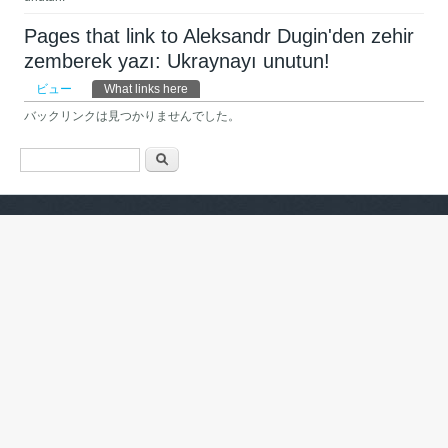
Pages that link to Aleksandr Dugin'den zehir
zemberek yazı: Ukraynayı unutun!
プライマリータブ
ビュー
What links here
(アクティブなタブ)
バックリンクは見つかりませんでした。
検索フォーム
検索