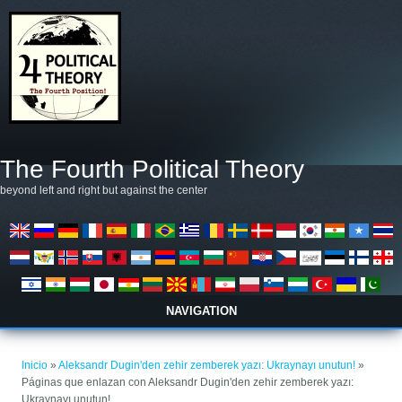
Pasar al contenido principal
The Fourth Political Theory
beyond left and right but against the center
NAVIGATION
Se encuentra usted aquí
Inicio
»
Aleksandr Dugin'den zehir zemberek yazı: Ukraynayı unutun!
»
Páginas que enlazan con Aleksandr Dugin'den zehir zemberek yazı:
Ukraynayı unutun!