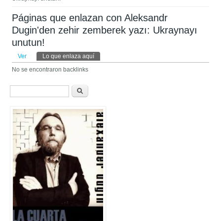
Páginas que enlazan con Aleksandr
Dugin'den zehir zemberek yazı: Ukraynayı
unutun!
Solapas principales
Ver
Lo que enlaza aquí
(solapa activa)
No se encontraron backlinks
Formulario de búsqueda
Buscar