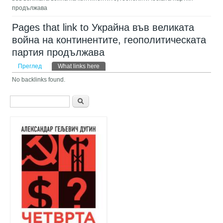
продължава
Pages that link to Украйна във великата
война на континентите, геополитическата
партия продължава
Примарни табови
Преглед
What links here
(active tab)
No backlinks found.
Search form
Претрага