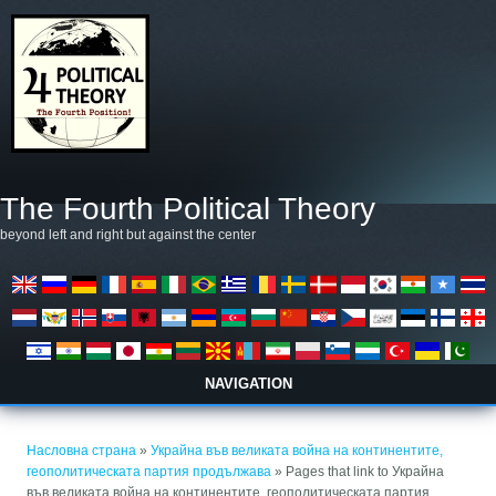
Skip to main content
The Fourth Political Theory
beyond left and right but against the center
NAVIGATION
You are here
Насловна страна
»
Украйна във великата война на континентите,
геополитическата партия продължава
» Pages that link to Украйна
във великата война на континентите, геополитическата партия