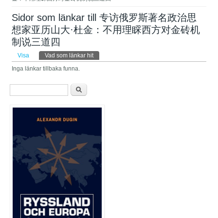
Sidor som länkar till 专访俄罗斯著名政治思
想家亚历山大·杜金：不用理睬西方对金砖机
制说三道四 ​
Primära flikar
Visa
Vad som länkar hit
(aktiv flik)
Inga länkar tillbaka funna.
Sökformulär
Sök