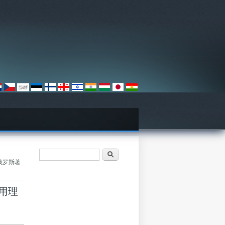
Пошукова форма
Пошук
专访俄罗斯著
不用理