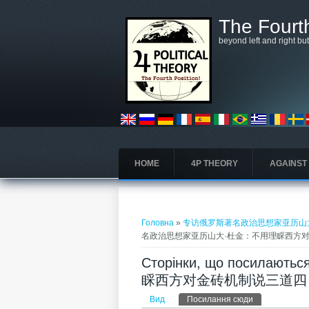
Перейти до основного матеріалу
The Fourth
beyond left and right bu
HOME
4P THEORY
AGAINST
Ви є тут
Головна
»
专访俄罗斯著名政治思想家亚历山大
名政治思想家亚历山大·杜金：不用理睬西方对
Сторінки, що поси
睬西方对金砖机制说三道四 
Первинні вкладки
Вид
Посилання сюди
(активна вкла