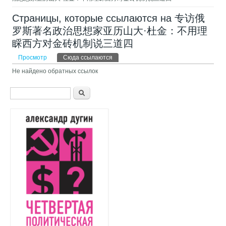
Страницы, которые ссылаются на 专访俄
罗斯著名政治思想家亚历山大·杜金：不用理
睬西方对金砖机制说三道四 ​
Главные вкладки
Просмотр
Сюда ссылаются
(активная вкладка)
Не найдено обратных ссылок
Форма поиска
Поиск