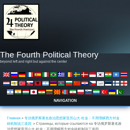
Перейти к основному содержанию
The Fourth Political Theory
beyond left and right but against the center
NAVIGATION
Вы здесь
Главная
»
专访俄罗斯著名政治思想家亚历山大·杜金：不用理睬西方对金
砖机制说三道四 ​
» Страницы, которые ссылаются на 专访俄罗斯著名政
治思想家亚历山大·杜金：不用理睬西方对金砖机制说三道四 ​