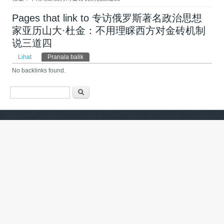
Pages that link to 专访俄罗斯著名政治思想
家亚历山大·杜金：不用理睬西方对金砖机制
说三道四 ​
Tab primer
Lihat
Pranala balik
(tab aktif)
No backlinks found.
Form pencarian
Pencarian