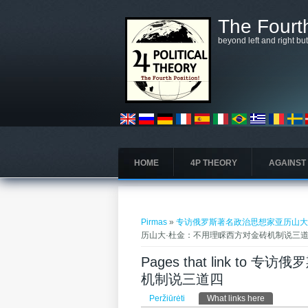
Pereiti į pagrindinį turinį
The Fourth
beyond left and right bu
HOME
4P THEORY
AGAINST
Jūs esate čia
Pirmas
»
专访俄罗斯著名政治思想家亚历山大·
历山大·杜金：不用理睬西方对金砖机制说三道四
Pages that link 
机制说三道四 ​
Pirminės kortelės
Peržiūrėti
What links here
(aktyvi kort