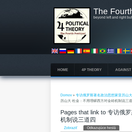
Skočiť na hlavný obsah
The Fourth
beyond left and right bu
HOME
4P THEORY
AGAINST
Nachádzate sa tu
Domov
»
专访俄罗斯著名政治思想家亚历山大
历山大·杜金：不用理睬西方对金砖机制说三道四
Pages that link 
机制说三道四 ​
Primárne karty
Zobraziť
Odkazujúce heslá
(aktívna k