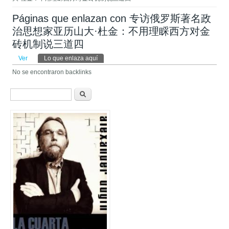
Páginas que enlazan con 专访俄罗斯著名政
治思想家亚历山大·杜金：不用理睬西方对金
砖机制说三道四 ​
Solapas principales
Ver
Lo que enlaza aquí
(solapa activa)
No se encontraron backlinks
Formulario de búsqueda
Buscar