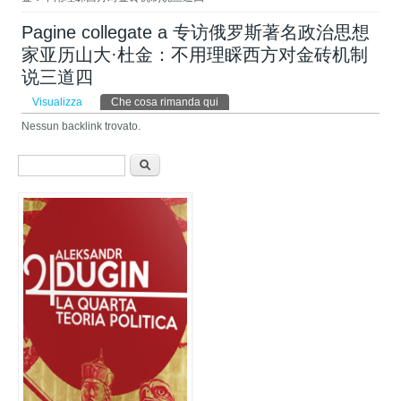
Pagine collegate a 专访俄罗斯著名政治思想
家亚历山大·杜金：不用理睬西方对金砖机制
说三道四 ​
Schede primarie
Visualizza
Che cosa rimanda qui
(scheda attiva)
Nessun backlink trovato.
Form di ricerca
Cerca