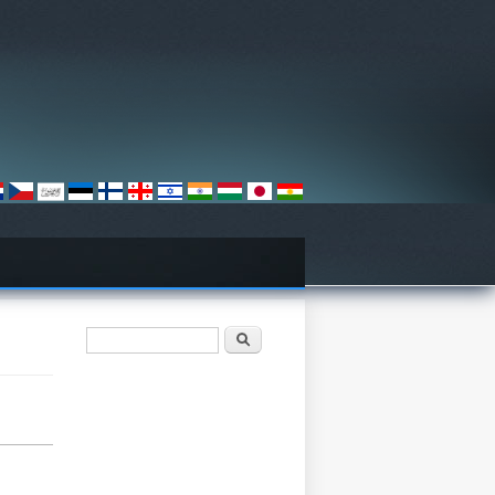
खोज फार्म
खोज