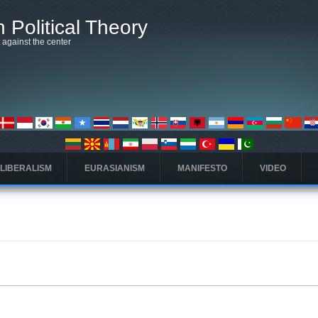
 Political Theory
t against the center
 LIBERALISM
EURASIANISM
MANIFESTO
VIDEO