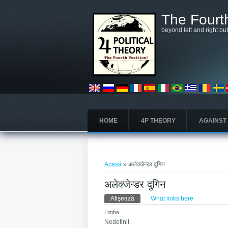
Mergi la conţinutul principal
The Fourth
beyond left and right bu
HOME
4P THEORY
AGAINST
Eşti aici
Acasă
» अलेक्जेन्डर दुगिन
अलेक्जेन्डर दुगिन
Taburi primare
Afişează
(tab activ)
What links here
Limba
Nedefinit