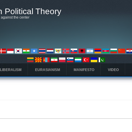
 Political Theory
t against the center
 LIBERALISM
EURASIANISM
MANIFESTO
VIDEO