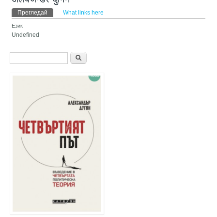
Primary tabs
Прегледай
(активен раздел)
What links here
Език
Undefined
Форма за търсене
Търси