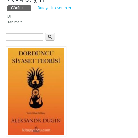
Birincil sekmeler
Görüntüle
(etkin sekme)
Buraya link verenler
Dil
Tanımsız
Arama formu
Ara