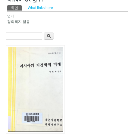
기본탭
화면
(활성탭)
What links here
언어
정의되지 않음
검색 폼
찾기