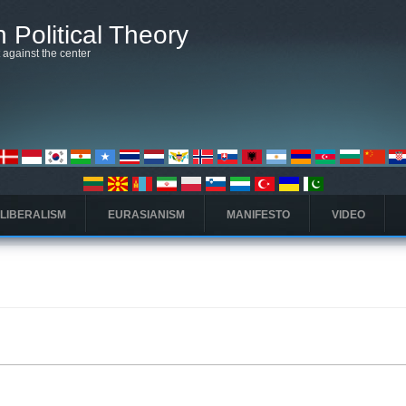
 Political Theory
t against the center
 LIBERALISM
EURASIANISM
MANIFESTO
VIDEO