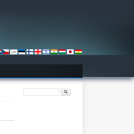
فۆرمی گەڕان
گەڕان