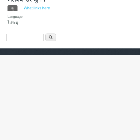
Primary tabs
ดู
(แท็บปัจจุบัน)
What links here
Language
ไม่ระบุ
ฟอร์มค้นหา
ค้นหา