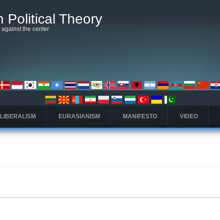
 Political Theory
t against the center
 LIBERALISM
EURASIANISM
MANIFESTO
VIDEO