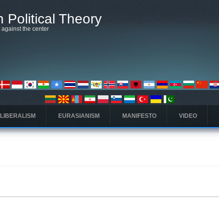
 Political Theory
t against the center
 LIBERALISM
EURASIANISM
MANIFESTO
VIDEO