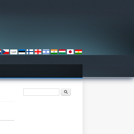
Form pencarian
Pencarian