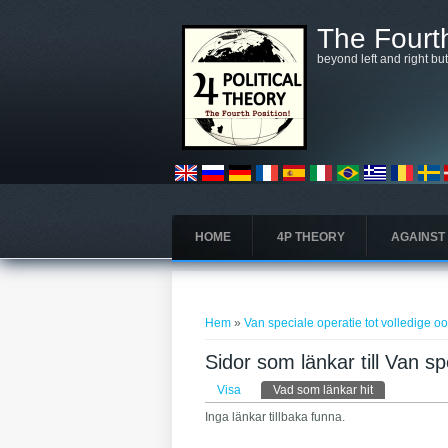
Hoppa till huvudinnehåll
The Fourth
beyond left and right bu
HOME
4P THEORY
AGAINST
Du är här
Hem
»
Van speciale operatie tot volledige o
Sidor som länkar till Van sp
Primära flikar
Visa
Vad som länkar hit
(aktiv flik)
Inga länkar tillbaka funna.