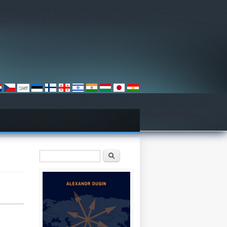
Sökformulär
Sök