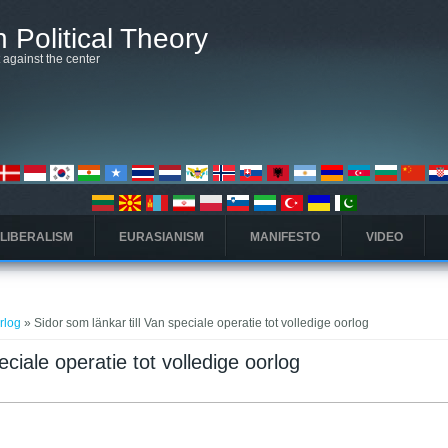
 Political Theory
t against the center
 LIBERALISM
EURASIANISM
MANIFESTO
VIDEO
orlog
» Sidor som länkar till Van speciale operatie tot volledige oorlog
eciale operatie tot volledige oorlog