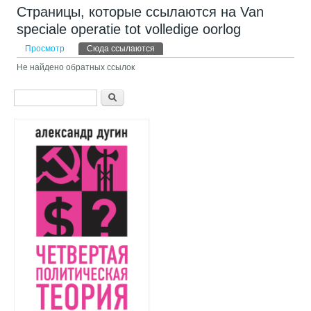
Страницы, которые ссылаются на Van
speciale operatie tot volledige oorlog
Главные вкладки
Просмотр
Сюда ссылаются
(активная вкладка)
Не найдено обратных ссылок
Форма поиска
Поиск