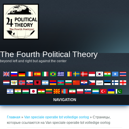
Перейти к основному содержанию
The Fourth Political Theory
beyond left and right but against the center
NAVIGATION
Вы здесь
Главная
»
Van speciale operatie tot volledige oorlog
» Страницы,
которые ссылаются на Van speciale operatie tot volledige oorlog