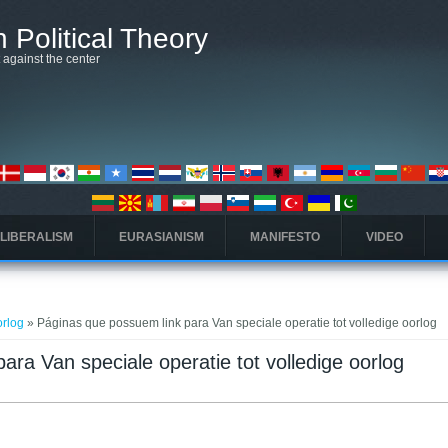
 Political Theory
t against the center
 LIBERALISM
EURASIANISM
MANIFESTO
VIDEO
orlog
» Páginas que possuem link para Van speciale operatie tot volledige oorlog
ara Van speciale operatie tot volledige oorlog