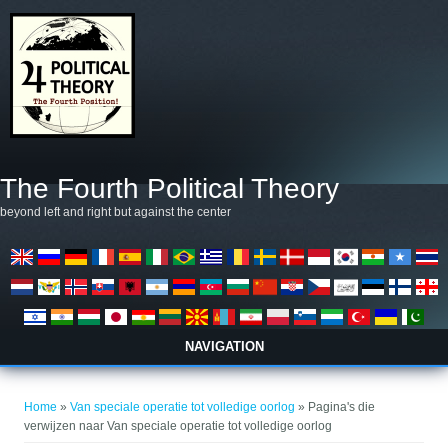
Overslaan en naar de algemene inhoud gaan
The Fourth Political Theory
beyond left and right but against the center
NAVIGATION
U bent hier
Home
»
Van speciale operatie tot volledige oorlog
» Pagina's die
verwijzen naar Van speciale operatie tot volledige oorlog