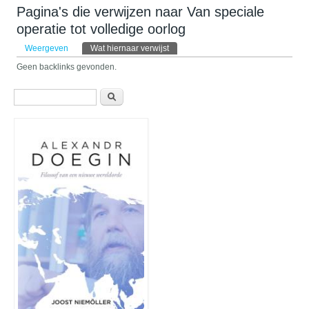
Pagina's die verwijzen naar Van speciale
operatie tot volledige oorlog
Primaire tabs
Weergeven
Wat hiernaar verwijst
(actieve tabblad)
Geen backlinks gevonden.
Zoekveld
Zoeken