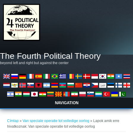
Ugrás a tartalomra
The Fourth Political Theory
beyond left and right but against the center
NAVIGATION
Jelenlegi hely
Címlap
»
Van speciale operatie tot volledige oorlog
» Lapok amik erre
hivatkoznak: Van speciale operatie tot volledige oorlog