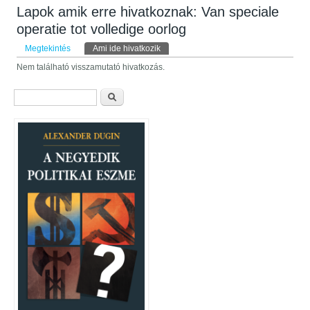
Lapok amik erre hivatkoznak: Van speciale
operatie tot volledige oorlog
Elsődleges fülek
Megtekintés
Ami ide hivatkozik
(aktív fül)
Nem található visszamutató hivatkozás.
Keresés űrlap
Keresés