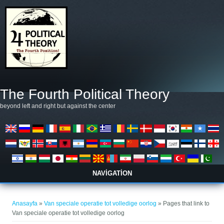
Ana içeriğe atla
The Fourth Political Theory
beyond left and right but against the center
NAVIGATION
Buradasınız
Anasayfa
»
Van speciale operatie tot volledige oorlog
» Pages that link to
Van speciale operatie tot volledige oorlog