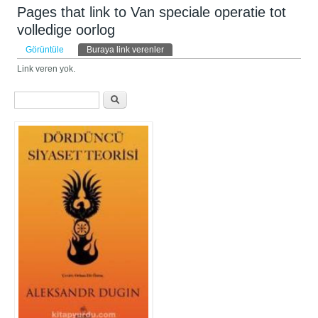
Pages that link to Van speciale operatie tot
volledige oorlog
Birincil sekmeler
Görüntüle
Buraya link verenler
(etkin sekme)
Link veren yok.
Arama formu
Ara