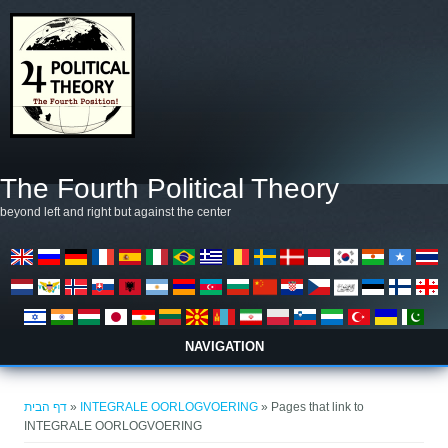
דילוג לתוכן העיקרי
The Fourth Political Theory
beyond left and right but against the center
NAVIGATION
הינך נמצא כאן
דף הבית
»
INTEGRALE OORLOGVOERING
» Pages that link to
INTEGRALE OORLOGVOERING