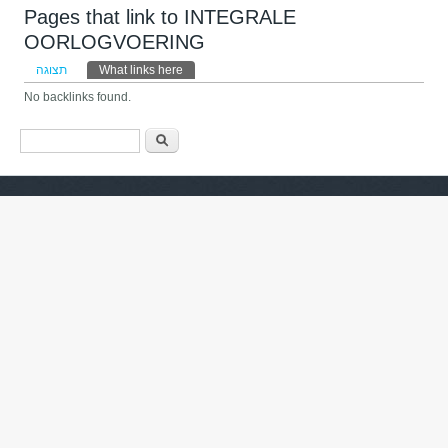
Pages that link to INTEGRALE
OORLOGVOERING
לשוניות ראשיות
תצוגה
What links here
(לשונית פעילה)
No backlinks found.
טופס חיפוש
חיפוש