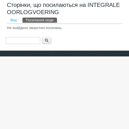
Сторінки, що посилаються на INTEGRALE
OORLOGVOERING
Первинні вкладки
Вид
Посилання сюди
(активна вкладка)
Не знайдено зворотніх посилань.
Пошукова форма
Пошук