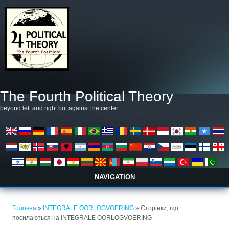
Перейти до основного матеріалу
The Fourth Political Theory
beyond left and right but against the center
NAVIGATION
Ви є тут
Головна
»
INTEGRALE OORLOGVOERING
» Сторінки, що
посилаються на INTEGRALE OORLOGVOERING